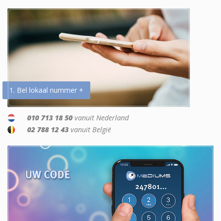
1. Bel lokaal nummer +
010 713 18 50
vanuit Nederland
02 788 12 43
vanuit België